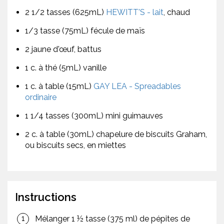
2 1/2 tasses (625mL)
HEWITT'S - lait
, chaud
1/3 tasse (75mL) fécule de maïs
2 jaune d'œuf, battus
1 c. à thé (5mL) vanille
1 c. à table (15mL)
GAY LEA - Spreadables
ordinaire
1 1/4 tasses (300mL) mini guimauves
2 c. à table (30mL) chapelure de biscuits Graham,
ou biscuits secs, en miettes
Instructions
Mélanger 1 ½ tasse (375 ml) de pépites de