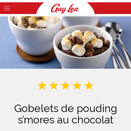
Skip
to
Main
main
Content
content
Gobelets de pouding
s’mores au chocolat