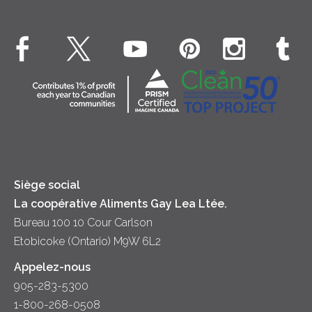
Crème Fouettée
Environnement
Hors-d'oeuvre
Beurre
EXPLORE CONTACTEZ-NOUS
Bien-être des animaux
Souper
Fromage cottage
Contactez-nous
Collectivité
Soupes
Crème sure
Location
Principes coopératifs
Trempettes et Tartinades
Fromage
Diversité et inclusion
Lait
Accessibilité
Siège social
La coopérative Aliments Gay Lea Ltée.
Bureau 100 10 Cour Carlson
Etobicoke (Ontario) M9W 6L2
Appelez-nous
905-283-5300
1-800-268-0508