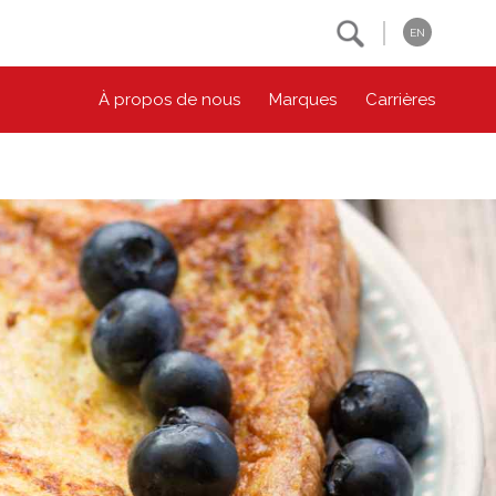
Search
EN
À propos de nous
Marques
Carrières
NOS ENGAGEMENTS ESG
CONTACTEZ-NOUS
Environnement
Contactez-nous
Bien-être des animaux
Location
Collectivité
Principes coopératifs
Diversité et inclusion
Accessibilité