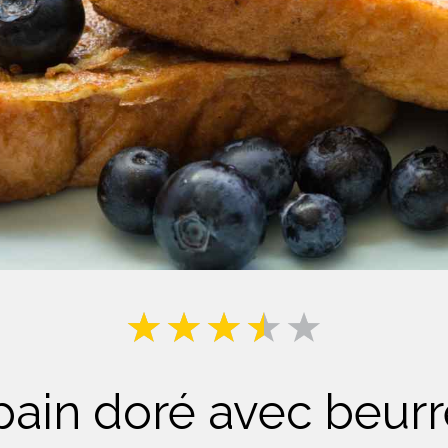
Lait
ain doré avec beurr