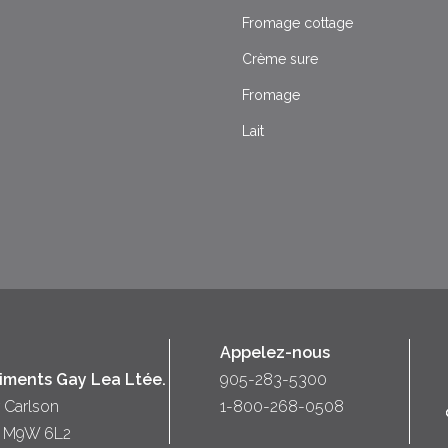
Fromage cottage
Crème sure
Fromage
Lait
Appelez-nous
liments Gay Lea Ltée.
905-283-5300
 Carlson
1-800-268-0508
o) M9W 6L2