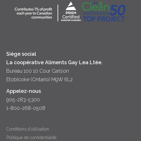
Collectivité
Soupes
Crème sure
Location
Principes coopératifs
Trempettes et Tartinades
Fromage
Diversité et inclusion
Lait
Accessibilité
Siège social
La coopérative Aliments Gay Lea Ltée.
Bureau 100 10 Cour Carlson
Etobicoke (Ontario) M9W 6L2
Appelez-nous
905-283-5300
1-800-268-0508
Conditions d’utilisation
Politique de confidentialité