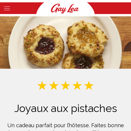
Skip
to
Main
main
Content
content
Joyaux aux pistaches
Un cadeau parfait pour l’hôtesse. Faites bonne