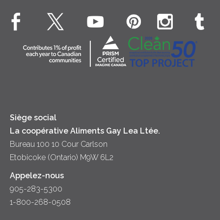
Hors-d'oeuvre
Beurre
EXPLORE CONTACTEZ-NOUS
Bien-être des animaux
Souper
Fromage cottage
Contactez-nous
Collectivité
Soupes
Crème sure
Location
Principes coopératifs
Trempettes et Tartinades
Fromage
Diversité et inclusion
Lait
Accessibilité
Siège social
La coopérative Aliments Gay Lea Ltée.
Bureau 100 10 Cour Carlson
Etobicoke (Ontario) M9W 6L2
Appelez-nous
905-283-5300
1-800-268-0508