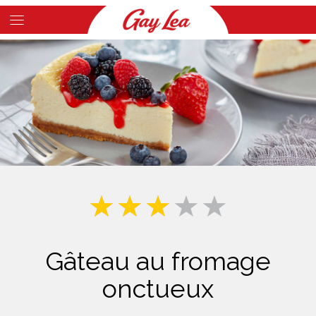
Skip
to
Main
main
Content
content
Gâteau au fromage
onctueux