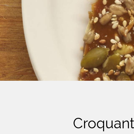
Crème Fouettée
Desserts
Yogourt
Boissons
Biscuits
Croquant 