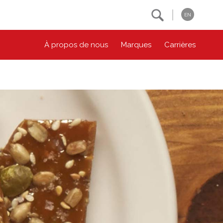
Search
EN
À propos de nous
Marques
Carrières
NOS ENGAGEMENTS ESG
CONTACTEZ-NOUS
Environnement
Contactez-nous
Bien-être des animaux
Location
Collectivité
Principes coopératifs
Diversité et inclusion
Accessibilité