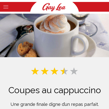
Skip
to
Main
main
Content
content
Coupes au cappuccino
Une grande finale digne d’un repas parfait.