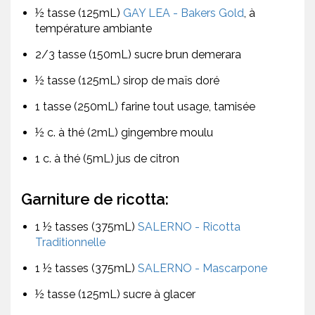
½ tasse (125mL)
GAY LEA - Bakers Gold
, à
température ambiante
2/3 tasse (150mL) sucre brun demerara
½ tasse (125mL) sirop de maïs doré
1 tasse (250mL) farine tout usage, tamisée
½ c. à thé (2mL) gingembre moulu
1 c. à thé (5mL) jus de citron
Garniture de ricotta:
1 ½ tasses (375mL)
SALERNO - Ricotta
Traditionnelle
1 ½ tasses (375mL)
SALERNO - Mascarpone
½ tasse (125mL) sucre à glacer