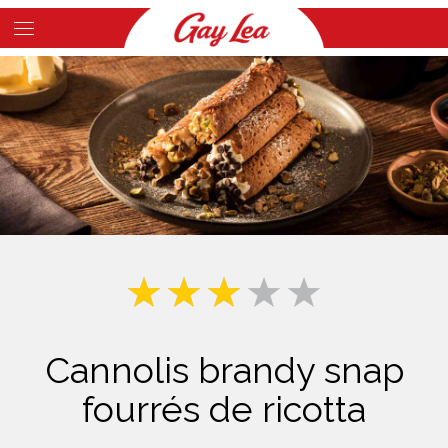
Skip
to
Main
main
Content
content
Cannolis brandy snap
fourrés de ricotta