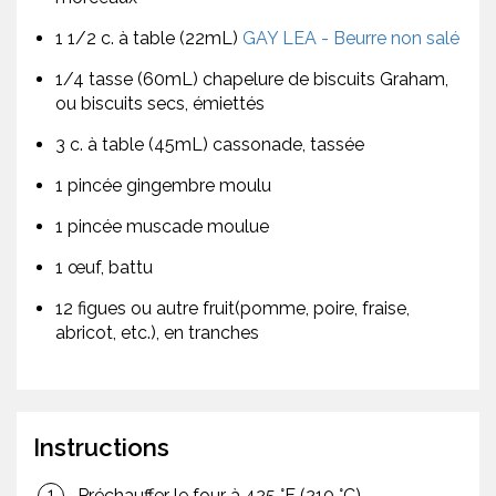
1 1/2 c. à table (22mL)
GAY LEA - Beurre non salé
1/4 tasse (60mL) chapelure de biscuits Graham,
ou biscuits secs, émiettés
3 c. à table (45mL) cassonade, tassée
1 pincée gingembre moulu
1 pincée muscade moulue
1 œuf, battu
12 figues ou autre fruit(pomme, poire, fraise,
abricot, etc.), en tranches
Instructions
Préchauffer le four à 425 °F (210 °C).