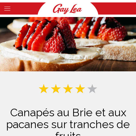
Skip
to
Main
main
Content
content
Canapés au Brie et aux
pacanes sur tranches de