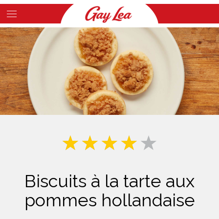
Skip
to
Main
main
Content
content
Biscuits à la tarte aux
pommes hollandaise