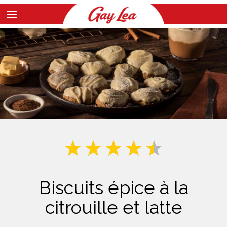
Skip
to
Main
main
Content
content
Biscuits épice à la
citrouille et latte