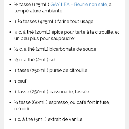
½ tasse (125mL)
GAY LEA - Beurre non salé
, à
température ambiante
1 ¾ tasses (425mL) farine tout usage
4 c. à thé (20mL) épice pour tarte à la citrouille, et
un peu plus pour saupoudrer
½ c. à thé (2mL) bicarbonate de soude
½ c. à thé (2mL) sel
1 tasse (250mL) purée de citrouille
1 œuf
1 tasse (250mL) cassonade, tassée
¼ tasse (60mL) espresso, ou café fort infusé,
refroidi
1 c. à thé (5mL) extrait de vanille