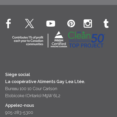
Dîner
Crême fouettée
Crème Fouettée
Environnement
Hors-d'oeuvre
Beurre
EXPLORE CONTACTEZ-NOUS
Bien-être des animaux
Souper
Fromage cottage
Contactez-nous
Collectivité
Soupes
Crème sure
Location
Principes coopératifs
Trempettes et Tartinades
Fromage
Diversité et inclusion
Lait
Accessibilité
Siège social
La coopérative Aliments Gay Lea Ltée.
Bureau 100 10 Cour Carlson
Etobicoke (Ontario) M9W 6L2
Appelez-nous
905-283-5300