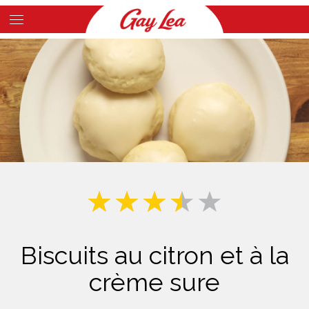
Skip
to
Main
main
Content
content
Biscuits au citron et à la
crème sure