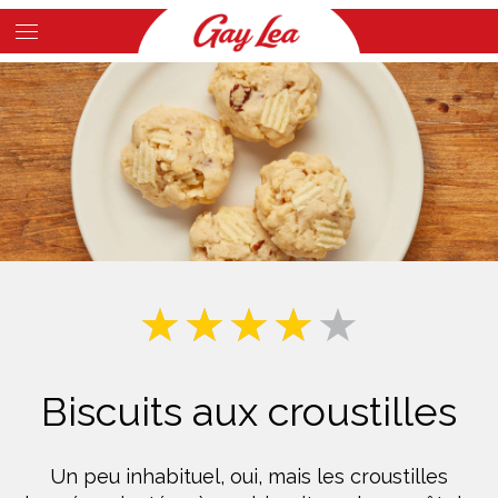
Skip
to
Main
main
Content
content
Biscuits aux croustilles
Un peu inhabituel, oui, mais les croustilles