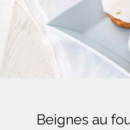
Crème Fouettée
Desserts
Yogourt
Boissons
Biscuits
Beignes au fou