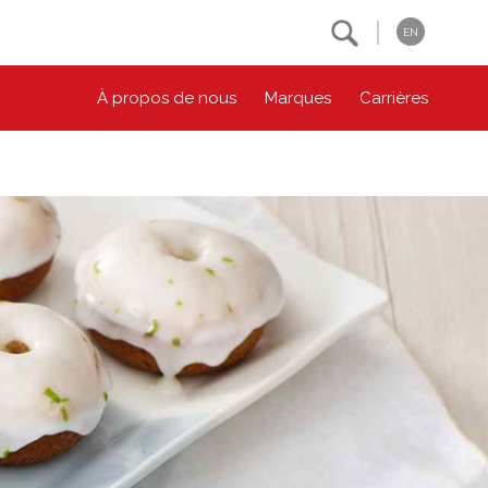
Search
EN
À propos de nous
Marques
Carrières
NOS ENGAGEMENTS ESG
CONTACTEZ-NOUS
Environnement
Contactez-nous
Bien-être des animaux
Location
Collectivité
Principes coopératifs
Diversité et inclusion
Accessibilité