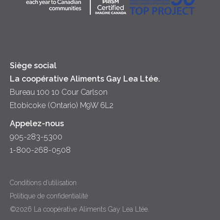
Principes coopératifs
Trempettes et Tartinades
Fromage
Diversité et inclusion
Lait
Accessibilité
Siège social
La coopérative Aliments Gay Lea Ltée.
Bureau 100 10 Cour Carlson
Etobicoke (Ontario) M9W 6L2
Appelez-nous
905-283-5300
1-800-268-0508
Conditions d’utilisation
Politique de confidentialité
©2026 La coopérative Aliments Gay Lea Ltée.