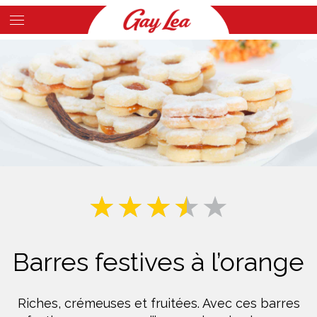
Skip
to
Main
main
Content
content
Barres festives à l’orange
Riches, crémeuses et fruitées. Avec ces barres