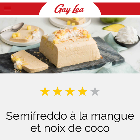
Skip
to
Main
main
Content
content
Semifreddo à la mangue
et noix de coco