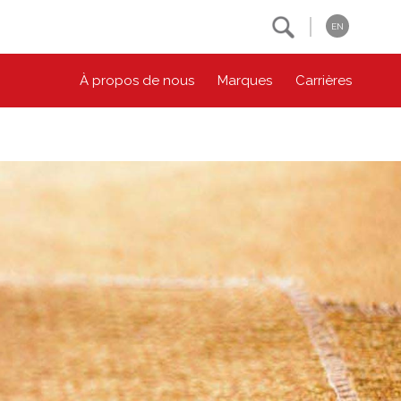
Search
EN
À propos de nous
Marques
Carrières
NOS ENGAGEMENTS ESG
CONTACTEZ-NOUS
Environnement
Contactez-nous
Bien-être des animaux
Location
Collectivité
Principes coopératifs
Diversité et inclusion
Accessibilité