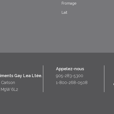
Fromage
Lait
Appelez-nous
liments Gay Lea Ltée.
905-283-5300
 Carlson
1-800-268-0508
o) M9W 6L2