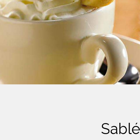
Crème Fouettée
Desserts
Yogourt
Boissons
Biscuits
Sablé