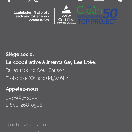
Fromage cottage
Contactez-nous
Collectivité
Soupes
Crème sure
Location
Principes coopératifs
Trempettes et Tartinades
Fromage
Diversité et inclusion
Lait
Accessibilité
Siège social
La coopérative Aliments Gay Lea Ltée.
Bureau 100 10 Cour Carlson
Etobicoke (Ontario) M9W 6L2
Appelez-nous
905-283-5300
1-800-268-0508
Conditions d’utilisation