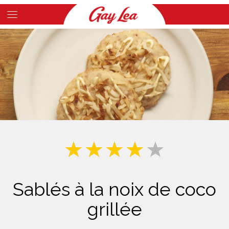
Skip
to
Main
main
Content
content
Sablés à la noix de coco
grillée