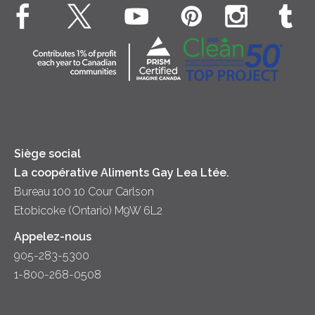
Bien-être des animaux
Souper
Fromage cottage
Contactez-nous
Collectivité
Soupes
Crème sure
Location
Principes coopératifs
Trempettes et Tartinades
Fromage
Diversité et inclusion
Lait
Accessibilité
Siège social
La coopérative Aliments Gay Lea Ltée.
Bureau 100 10 Cour Carlson
Etobicoke (Ontario) M9W 6L2
Appelez-nous
905-283-5300
1-800-268-0508