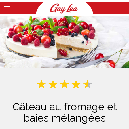
Skip
to
Main
main
Content
content
Gâteau au fromage et
baies mélangées