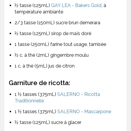
½ tasse (125mL)
GAY LEA - Bakers Gold
, à
température ambiante
2/3 tasse (150mL) sucre brun demerara
½ tasse (125mL) sirop de maïs doré
1 tasse (250mL) farine tout usage, tamisée
½ c. à thé (2mL) gingembre moulu
1 c. à thé (5mL) jus de citron
Garniture de ricotta:
1 ½ tasses (375mL)
SALERNO - Ricotta
Traditionnelle
1 ½ tasses (375mL)
SALERNO - Mascarpone
½ tasse (125mL) sucre à glacer