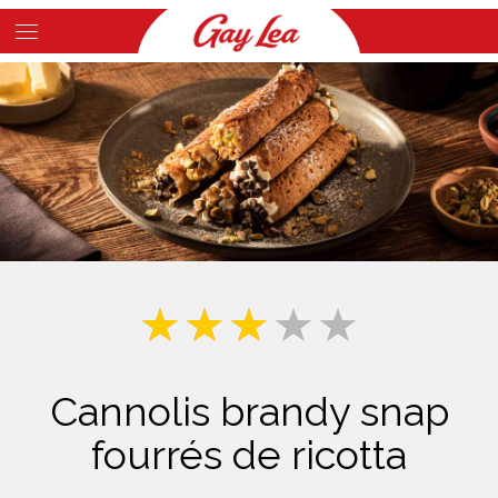
Skip
to
Main
main
Content
content
Cannolis brandy snap
fourrés de ricotta