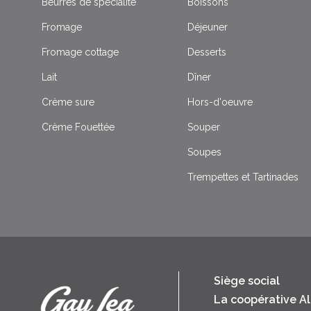
Beurres de spécialité
Boissons
Fromage
Déjeuner
Fromage cottage
Desserts
Lait
Dîner
Crème sure
Hors-d'oeuvre
Crème Fouettée
Souper
Soupes
Trempettes et Tartinades
Siège social
La coopérative A