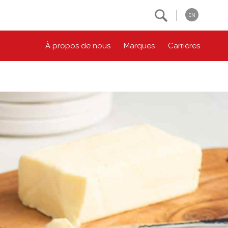
Search
EN
À propos de nous
Marques
Carrières
NOS ENGAGEMENTS ESG
CONTACTEZ-NOUS
Environnement
Contactez-nous
Bien-être des animaux
Location
Collectivité
Principes coopératifs
Diversité et inclusion
Accessibilité