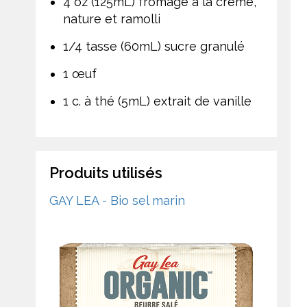
4 oz (125mL) fromage à la crème,
nature et ramolli
1/4 tasse (60mL) sucre granulé
1 œuf
1 c. à thé (5mL) extrait de vanille
Produits utilisés
GAY LEA - Bio sel marin