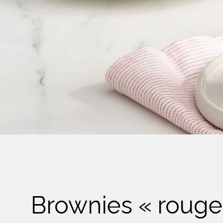
Crème Fouettée
Desserts
Yogourt
Boissons
Biscuits
Brownies « rouge 