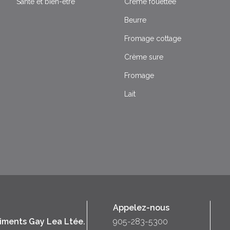
Santé et bien-être
Crême fouettée
Beurre
Fromage cottage
Crème sure
Fromage
Lait
Appelez-nous
liments Gay Lea Ltée.
905-283-5300