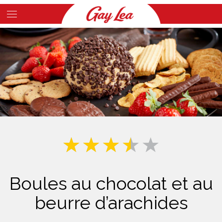
Skip
to
Main
main
Content
content
Boules au chocolat et au
beurre d’arachides