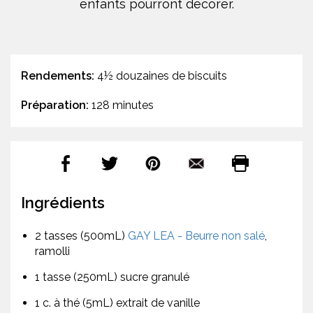
enfants pourront décorer.
Rendements:
4½ douzaines de biscuits
Préparation:
128 minutes
Ingrédients
2 tasses (500mL)
GAY LEA - Beurre non salé
,
ramolli
1 tasse (250mL) sucre granulé
1 c. à thé (5mL) extrait de vanille