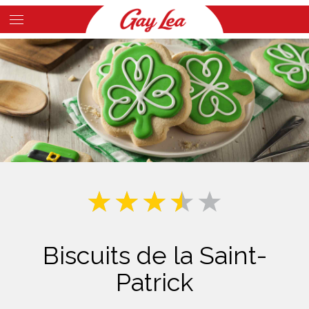
Skip
to
Main
main
Content
content
Biscuits de la Saint-
Patrick