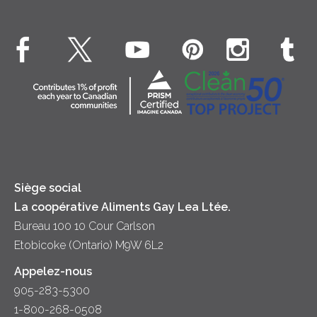
Crème Fouettée
Environnement
Hors-d'oeuvre
Beurre
EXPLORE CONTACTEZ-NOUS
Bien-être des animaux
Souper
Fromage cottage
Contactez-nous
Collectivité
Soupes
Crème sure
Location
Principes coopératifs
Trempettes et Tartinades
Fromage
Diversité et inclusion
Lait
Accessibilité
Siège social
La coopérative Aliments Gay Lea Ltée.
Bureau 100 10 Cour Carlson
Etobicoke (Ontario) M9W 6L2
Appelez-nous
905-283-5300
1-800-268-0508