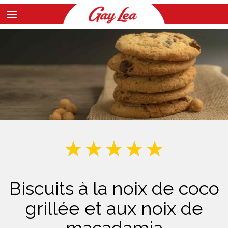
Skip
to
Main
main
Content
content
Biscuits à la noix de coco
grillée et aux noix de