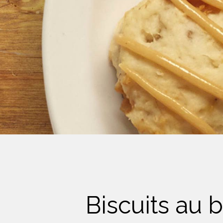
Crème Fouettée
Desserts
Yogourt
Boissons
Biscuits
Biscuits au 