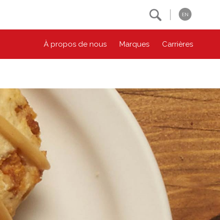
Search
EN
À propos de nous
Marques
Carrières
NOS ENGAGEMENTS ESG
CONTACTEZ-NOUS
Environnement
Contactez-nous
Bien-être des animaux
Location
Collectivité
Principes coopératifs
Diversité et inclusion
Accessibilité