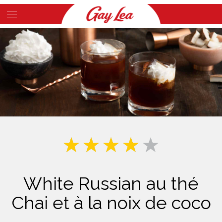
Skip
to
Main
main
Content
content
White Russian au thé
Chai et à la noix de coco