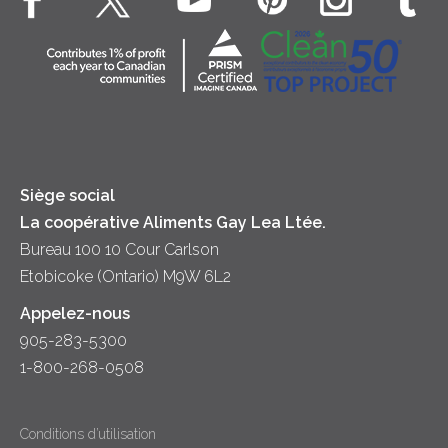
Souper
Fromage cottage
Contactez-nous
Collectivité
Soupes
Crème sure
Location
Principes coopératifs
Trempettes et Tartinades
Fromage
Diversité et inclusion
Lait
Accessibilité
Siège social
La coopérative Aliments Gay Lea Ltée.
Bureau 100 10 Cour Carlson
Etobicoke (Ontario) M9W 6L2
Appelez-nous
905-283-5300
1-800-268-0508
Conditions d’utilisation