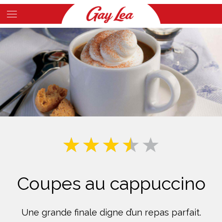
Skip
to
Main
main
Content
content
Coupes au cappuccino
Une grande finale digne d’un repas parfait.