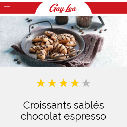
Skip
to
Main
main
Content
content
Croissants sablés
chocolat espresso