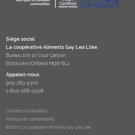
Principes coopératifs
Trempettes et Tartinades
Fromage
Diversité et inclusion
Lait
Accessibilité
Siège social
La coopérative Aliments Gay Lea Ltée.
Bureau 100 10 Cour Carlson
Etobicoke (Ontario) M9W 6L2
Appelez-nous
905-283-5300
1-800-268-0508
Conditions d’utilisation
Politique de confidentialité
©2026 La coopérative Aliments Gay Lea Ltée.