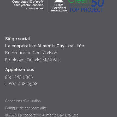
Soupes
Crème sure
Location
Principes coopératifs
Trempettes et Tartinades
Fromage
Diversité et inclusion
Lait
Accessibilité
Siège social
La coopérative Aliments Gay Lea Ltée.
Bureau 100 10 Cour Carlson
Etobicoke (Ontario) M9W 6L2
Appelez-nous
905-283-5300
1-800-268-0508
Conditions d’utilisation
Politique de confidentialité
©2026 La coopérative Aliments Gay Lea Ltée.