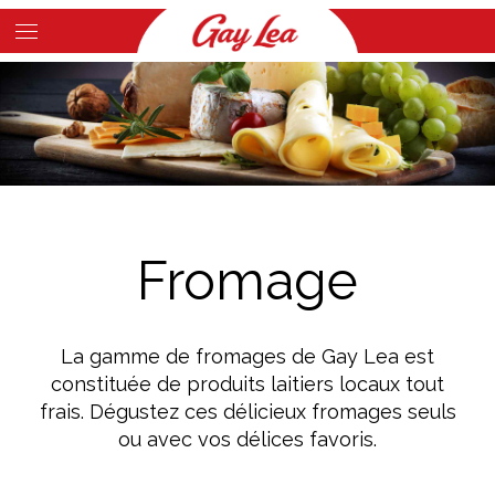
Skip
to
Main
main
Content
content
Fromage
La gamme de fromages de Gay Lea est
constituée de produits laitiers locaux tout
frais. Dégustez ces délicieux fromages seuls
ou avec vos délices favoris.