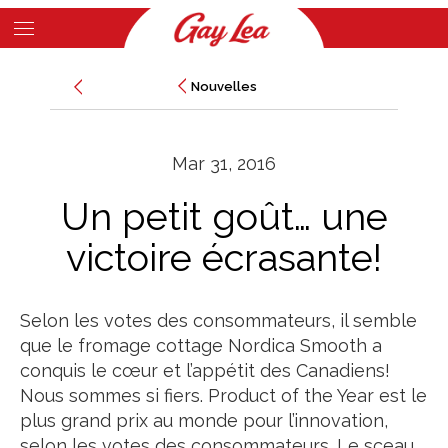
Skip
to
Main
main
Nouvelles
Nouvelles
Content
content
Mar 31, 2016
Un petit goût… une
victoire écrasante!
Selon les votes des consommateurs, il semble
que le fromage cottage Nordica Smooth a
conquis le cœur et l’appétit des Canadiens!
Nous sommes si fiers. Product of the Year est le
plus grand prix au monde pour l’innovation,
selon les votes des consommateurs. Le sceau