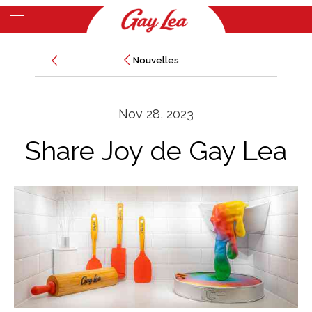
Skip
to
Main
main
Nouvelles
Nouvelles
Content
content
Nov 28, 2023
Share Joy de Gay Lea