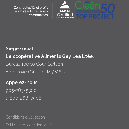
Desserts
Crème sure
Location
Dîner
Fromage
Hors-d'oeuvre
Yogourt
Souper
Siège social
La coopérative Aliments Gay Lea Ltée.
Bureau 100 10 Cour Carlson
Etobicoke (Ontario) M9W 6L2
Appelez-nous
905-283-5300
1-800-268-0508
Conditions d’utilisation
Politique de confidentialité