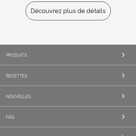
Découvrez plus de détails
PRODUITS
RECETTES
EXPLORE PRODUITS
Beurre
NOUVELLES
EXPLORE RECETTES
Beurres de spécialité
Biscuits
FAQ
Fromage
EXPLORE NOUVELLES
Boissons
Fromage cottage
Nouveautés