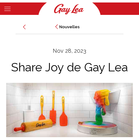
Skip
to
Main
main
Nouvelles
Nouvelles
Content
content
Nov 28, 2023
Share Joy de Gay Lea