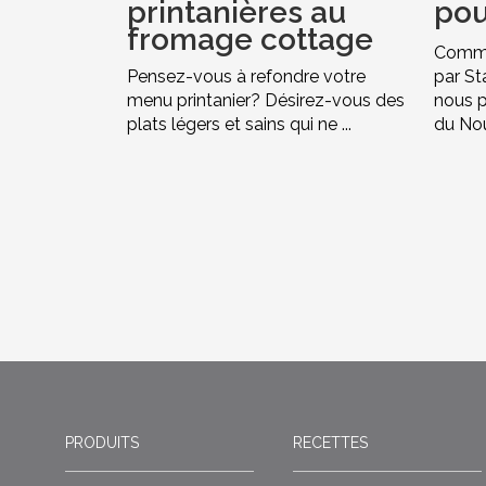
printanières au
pou
fromage cottage
Commen
Pensez-vous à refondre votre
par St
menu printanier? Désirez-vous des
nous p
plats légers et sains qui ne ...
du Nouv
PRODUITS
RECETTES