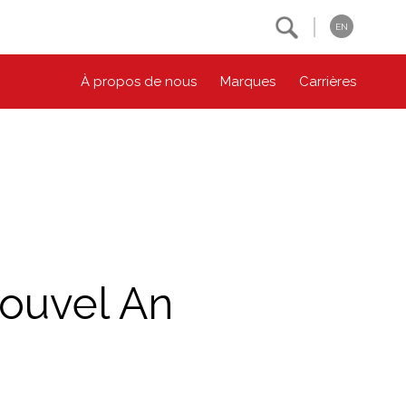
Search
EN
À propos de nous
Marques
Carrières
NOS ENGAGEMENTS ESG
CONTACTEZ-NOUS
Environnement
Contactez-nous
Bien-être des animaux
Location
Collectivité
Nouvel An
Principes coopératifs
Diversité et inclusion
Accessibilité