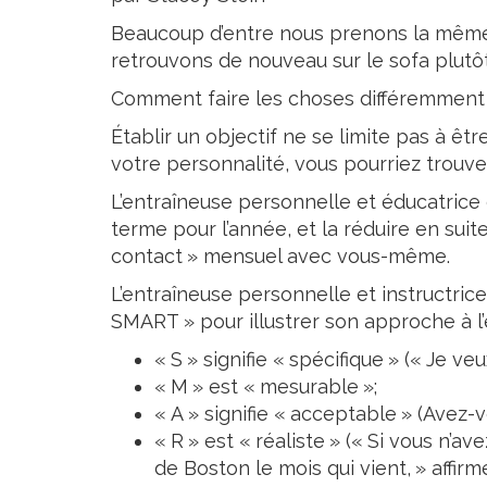
Crème Fouettée
Desserts
Yogourt
Beaucoup d’entre nous prenons la même 
Boissons
retrouvons de nouveau sur le sofa plutô
Biscuits
Comment faire les choses différemment
Établir un objectif ne se limite pas à êt
votre personnalité, vous pourriez trouve
L’entraîneuse personnelle et éducatrice 
terme pour l’année, et la réduire en su
contact » mensuel avec vous-même.
L’entraîneuse personnelle et instructric
SMART » pour illustrer son approche à l’
« S » signifie « spécifique » (« Je v
« M » est « mesurable »;
« A » signifie « acceptable » (Avez
« R » est « réaliste » (« Si vous n’a
de Boston le mois qui vient, » affir