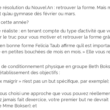
Lait
résolution du Nouvel An : retrouver la forme. Mais 
t qu’au gymnase dès février ou mars.
 cette année?
re réaliste : en tenant compte du type d’activité que 
r le truc pour vous motiver et retrouver la forme gr
en bonne forme Felicia Taub affirme qu’il est import
ite en petites bouchées de mois en mois. » Elle vous
e de conditionnement physique en groupe Beth Bokser,
établissement des objectifs :
eux maigrir » n’est pas un but spécifique, par exemple);
-vous choisi une approche que vous pouvez réellement
vez jamais fait d’exercice, votre premier but ne devra
me Mme Bokser); et