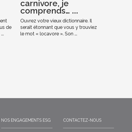
carnivore, je
comprends… ...
ment
Ouvrez votre vieux dictionnaire. Il
lus de
serait étonnant que vous y trouviez
..
le mot « locavore ». Son ...
NOS ENGAGEMENTS ESG
CONTACTEZ-NOUS