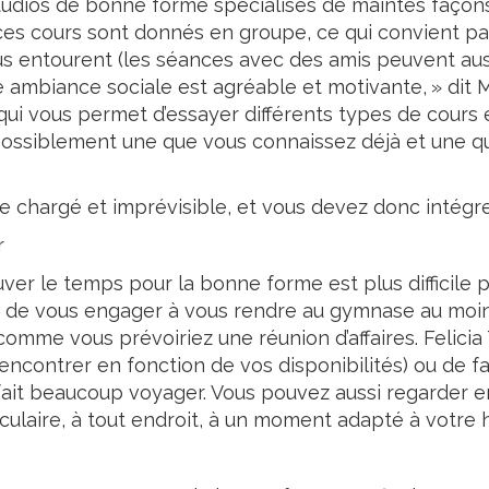
udios de bonne forme spécialisés de maintes façons,
ces cours sont donnés en groupe, ce qui convient pa
us entourent (les séances avec des amis peuvent auss
e ambiance sociale est agréable et motivante, » dit
 qui vous permet d’essayer différents types de cour
possiblement une que vous connaissez déjà et une qu
e chargé et imprévisible, et vous devez donc intégr
r
r le temps pour la bonne forme est plus difficile po
s de vous engager à vous rendre au gymnase au moin
omme vous prévoiriez une réunion d’affaires. Felici
encontrer en fonction de vos disponibilités) ou de fa
s fait beaucoup voyager. Vous pouvez aussi regarde
culaire, à tout endroit, à un moment adapté à votre h