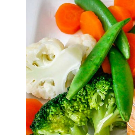
Crème Fouettée
Desserts
Yogourt
Boissons
Biscuits