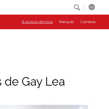
Search
EN
À propos de nous
Marques
Carrières
NOS ENGAGEMENTS ESG
CONTACTEZ-NOUS
Environnement
Contactez-nous
Bien-être des animaux
Location
Collectivité
s de Gay Lea
Principes coopératifs
Diversité et inclusion
Accessibilité