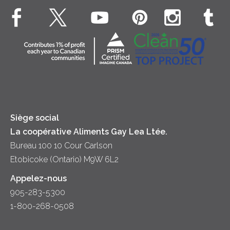
Fromage cottage Nordica
EXPLORE CONTACTEZ-NOUS
Déjeuner
Véritable crème fouettée
Contactez-nous
Desserts
Crème sure
Location
Dîner
Fromage
Hors-d'oeuvre
Yogourt
Souper
Siège social
La coopérative Aliments Gay Lea Ltée.
Bureau 100 10 Cour Carlson
Etobicoke (Ontario) M9W 6L2
Appelez-nous
905-283-5300
1-800-268-0508