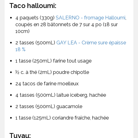
Taco halloumi:
4 paquets (330g)
SALERNO - fromage Halloumi
,
coupés en 28 bâtonnets de 7 sur 4 po (18 sur
10cm)
2 tasses (500mL)
GAY LEA - Crème sure épaisse
18 %
1 tasse (250mL) farine tout usage
½ c. à thé (2mL) poudre chipotle
24 tacos de farine moelleux
4 tasses (500mL) laitue iceberg, hachée
2 tasses (500mL) guacamole
1 tasse (125mL) coriandre fraîche, hachée
Tuyau: