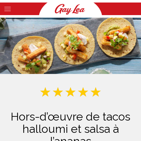
Skip
to
Main
main
Content
content
Hors-d’œuvre de tacos
halloumi et salsa à