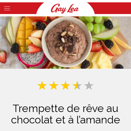
Skip
to
Main
main
Content
content
Trempette de rêve au
chocolat et à l’amande