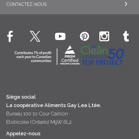
Crème sure
CONTACTEZ-NOUS
EXPLORE NOS ENGAGEMENTS ESG
Dîner
Crême fouettée
Crème Fouettée
Environnement
Hors-d'oeuvre
Beurre
EXPLORE CONTACTEZ-NOUS
Bien-être des animaux
Souper
Fromage cottage
Contactez-nous
Collectivité
Soupes
Crème sure
Location
Principes coopératifs
Trempettes et Tartinades
Fromage
Diversité et inclusion
Lait
Accessibilité
Siège social
La coopérative Aliments Gay Lea Ltée.
Bureau 100 10 Cour Carlson
Etobicoke (Ontario) M9W 6L2
Appelez-nous