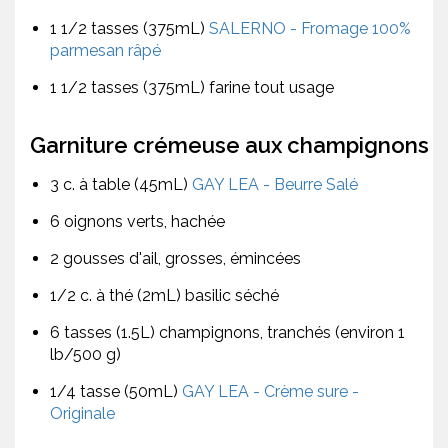
1 1/2 tasses (375mL)
SALERNO - Fromage 100%
parmesan râpé
1 1/2 tasses (375mL) farine tout usage
Garniture crémeuse aux champignons
3 c. à table (45mL)
GAY LEA - Beurre Salé
6 oignons verts, hachée
2 gousses d'ail, grosses, émincées
1/2 c. à thé (2mL) basilic séché
6 tasses (1.5L) champignons, tranchés (environ 1
lb/500 g)
1/4 tasse (50mL)
GAY LEA - Crème sure -
Originale