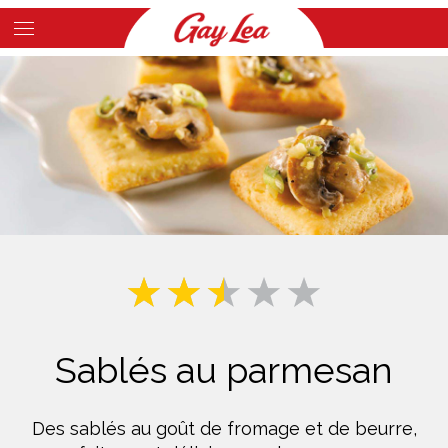
Skip
to
Main
main
Content
content
Sablés au parmesan
Des sablés au goût de fromage et de beurre,