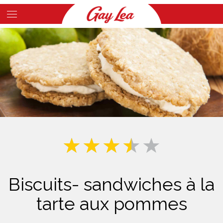
Skip
to
Main
main
Content
content
Biscuits- sandwiches à la
tarte aux pommes