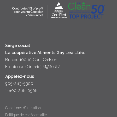
Collectivité
Soupes
Crème sure
Location
Principes coopératifs
Trempettes et Tartinades
Fromage
Diversité et inclusion
Lait
Accessibilité
Siège social
La coopérative Aliments Gay Lea Ltée.
Bureau 100 10 Cour Carlson
Etobicoke (Ontario) M9W 6L2
Appelez-nous
905-283-5300
1-800-268-0508
Conditions d’utilisation
Politique de confidentialité