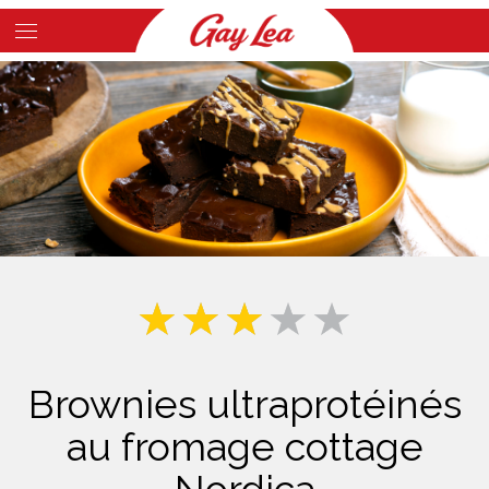
Skip
to
Main
main
Content
content
Brownies ultraprotéinés
au fromage cottage