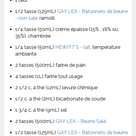
1 œuf
1/2 tasse (125mL)
GAY LEA - Bâtonnets de beurre
- non salé
, ramolli
1/4 tasse (50mL) crème épaisse (15% , 18% ou
35%), chambrée
1/4 tasse (50mL)
HEWITT'S - lait
, température
ambiante
2 tasses (500mL) farine de pain
4 tasses (1L) farine tout usage
2 1/2 c. à thé (12mL) levure chimique
1/2 c. à thé (2mL) bicarbonate de soude
1 3/4 c. à thé (9mL) sel
2 tasses (500mL)
GAY LEA - Beurre Salé
1/2 tasse (125mL)
GAY LEA - Bâtonnets de beurre