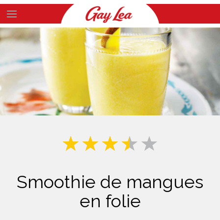
Skip
to
Main
main
Content
content
Smoothie de mangues
en folie