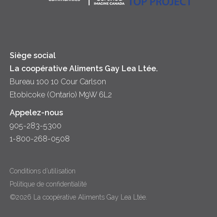
Trempettes et Tartinades
Fromage
Diversité et inclusion
Lait
Accessibilité
Siège social
La coopérative Aliments Gay Lea Ltée.
Bureau 100 10 Cour Carlson
Etobicoke (Ontario) M9W 6L2
Appelez-nous
905-283-5300
1-800-268-0508
Conditions d’utilisation
Politique de confidentialité
©2026 La coopérative Aliments Gay Lea Ltée.