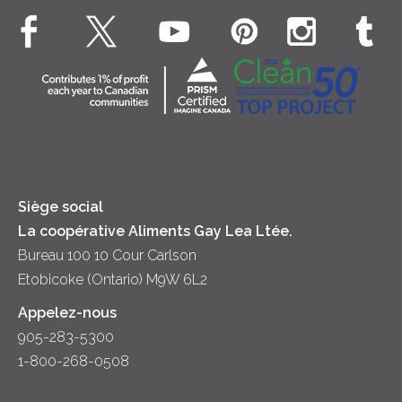
Beurre
EXPLORE CONTACTEZ-NOUS
Bien-être des animaux
Souper
Fromage cottage
Contactez-nous
Collectivité
Soupes
Crème sure
Location
Principes coopératifs
Trempettes et Tartinades
Fromage
Diversité et inclusion
Lait
Accessibilité
Siège social
La coopérative Aliments Gay Lea Ltée.
Bureau 100 10 Cour Carlson
Etobicoke (Ontario) M9W 6L2
Appelez-nous
905-283-5300
1-800-268-0508