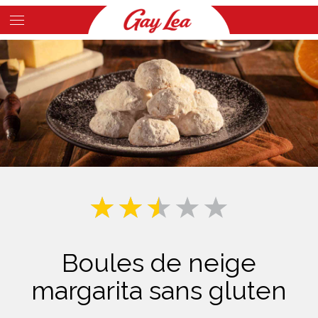
Skip
to
Main
main
Content
content
Boules de neige
margarita sans gluten