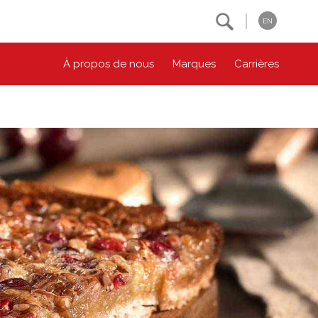
Search
EN
À propos de nous
Marques
Carrières
NOS ENGAGEMENTS ESG
CONTACTEZ-NOUS
Environnement
Contactez-nous
Bien-être des animaux
Location
Collectivité
Principes coopératifs
Diversité et inclusion
Accessibilité