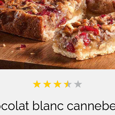
Lait
ocolat blanc canneb