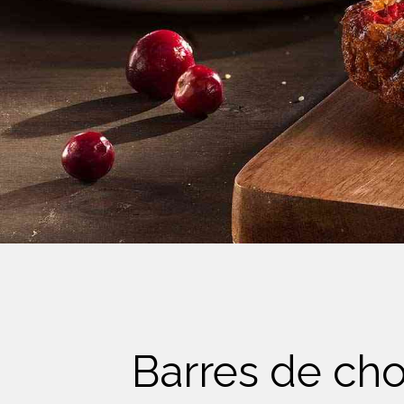
Crème Fouettée
Desserts
Yogourt
Boissons
Biscuits
Barres de ch