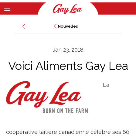
Skip
to
Main
main
Nouvelles
Nouvelles
Content
content
Jan 23, 2018
Voici Aliments Gay Lea
La
coopérative laitière canadienne célèbre ses 60