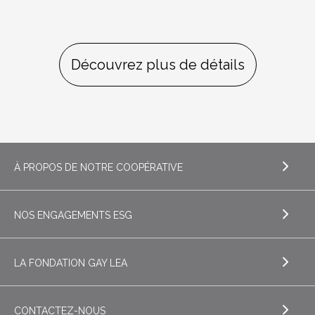
Découvrez plus de détails
À PROPOS DE NOTRE COOPÉRATIVE
NOS ENGAGEMENTS ESG
EXPLORE À PROPOS DE NOTRE COOPÉRATIVE
L'histoire de Gay Lea
LA FONDATION GAY LEA
EXPLORE NOS ENGAGEMENTS ESG
Histoire
Environnement
CONTACTEZ-NOUS
Nos gens