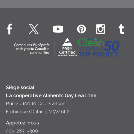
EXPLORE LA FONDATION GAY LEA
Bien-être des animaux
Rapports annuel
Comment faire une demande
Investissement dans les communautés
EXPLORE CONTACTEZ-NOUS
Principes coopératifs
Contactez-nous
Diversité et inclusion
Location
Accessibilité
Relations avec les médias
Nouvelles
Siège social
La coopérative Aliments Gay Lea Ltée.
Bureau 100 10 Cour Carlson
Etobicoke (Ontario) M9W 6L2
Appelez-nous
905-283-5300