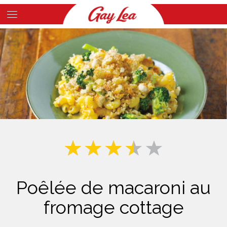
Skip
to
Main
main
Content
content
Poêlée de macaroni au
fromage cottage