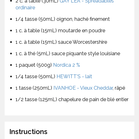
2 c. à table (30mL)
GAY LEA - Spreadables
ordinaire
1/4 tasse (50mL) oignon, haché finement
1 c. à table (15mL) moutarde en poudre
1 c. à table (15mL) sauce Worcestershire
1 c. à thé (5mL) sauce piquante style louisiane
1 paquet (500g)
Nordica 2 %
1/4 tasse (50mL)
HEWITT'S - lait
1 tasse (250mL)
IVANHOE - Vieux Cheddar
, râpé
1/2 tasse (125mL) chapelure de pain de blé entier
Instructions