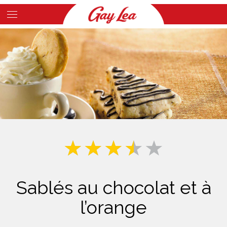
Skip
to
Main
main
Content
content
Sablés au chocolat et à
l’orange