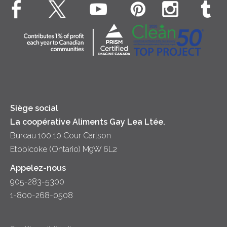
Bien-être des animaux
Souper
Fromage cottage
Contactez-nous
Collectivité
Soupes
Crème sure
Location
Principes coopératifs
Trempettes et Tartinades
Fromage
Diversité et inclusion
Lait
Accessibilité
Siège social
La coopérative Aliments Gay Lea Ltée.
Bureau 100 10 Cour Carlson
Etobicoke (Ontario) M9W 6L2
Appelez-nous
905-283-5300
1-800-268-0508