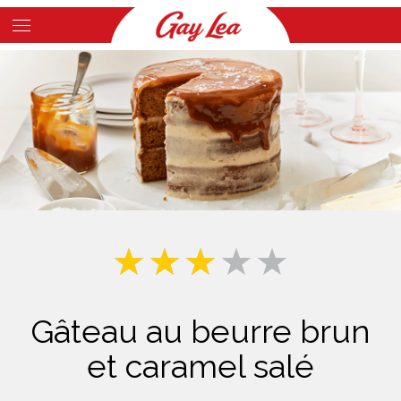
Skip
to
Main
main
Content
content
Gâteau au beurre brun
et caramel salé