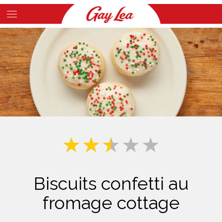
Skip
to
Main
main
Content
content
Biscuits confetti au
fromage cottage