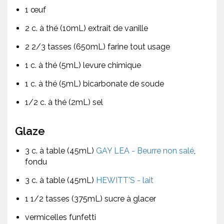
1 œuf
2 c. à thé (10mL) extrait de vanille
2 2/3 tasses (650mL) farine tout usage
1 c. à thé (5mL) levure chimique
1 c. à thé (5mL) bicarbonate de soude
1/2 c. à thé (2mL) sel
Glaze
3 c. à table (45mL)
GAY LEA - Beurre non salé
,
fondu
3 c. à table (45mL)
HEWITT'S - lait
1 1/2 tasses (375mL) sucre à glacer
vermicelles funfetti