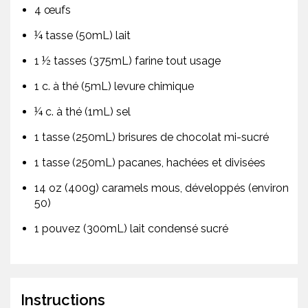
4 œufs
¼ tasse (50mL) lait
1 ½ tasses (375mL) farine tout usage
1 c. à thé (5mL) levure chimique
¼ c. à thé (1mL) sel
1 tasse (250mL) brisures de chocolat mi-sucré
1 tasse (250mL) pacanes, hachées et divisées
14 oz (400g) caramels mous, développés (environ
50)
1 pouvez (300mL) lait condensé sucré
Instructions