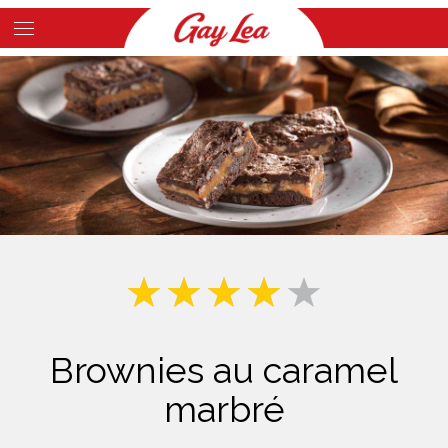
Skip
to
Main
main
Content
content
Brownies au caramel
marbré